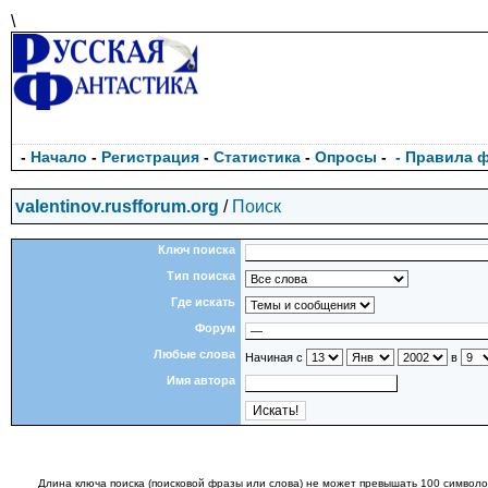
\
-
Начало
-
Регистрация
-
Статистика
-
Опросы
-
- Правила 
valentinov.rusfforum.org
/
Поиск
Ключ поиска
Тип поиска
Где искать
Форум
Любые слова
Начиная с
в
Имя автора
Длина ключа поиска (поисковой фразы или слова) не может превышать 100 символов