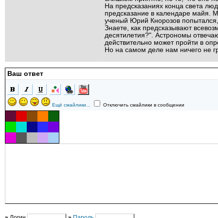
На предсказаниях конца света люди
предсказание в календаре майя. Мн
ученый Юрий Кнорозов попытался, н
Знаете, как предсказывают всевоз
десятилетия?". Астрономы отвечают
действительно может пройти в опре
Но на самом деле нам ничего не гр
Ваш ответ
Ещё смайлики...
Отключить смайлики в сообщении
»
Логин
»
Пароль