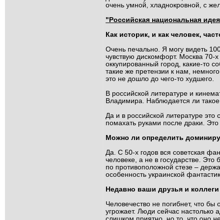
очень умной, хладнокровной, с же
"Российская национальная иде
Как историк, и как человек, ча
Очень печально. Я могу видеть 10
чувствую дискомфорт. Москва 70-х
оккупированный город, какие-то со
такие же претензии к нам, немног
это не дошло до чего-то худшего.
В российской литературе и кинем
Владимира. Наблюдается ли такое
Да и в российской литературе это
помахать руками после драки. Это 
Можно ли определить доминиру
Да. С 50-х годов вся советская ф
человеке, а не в государстве. Эт
по противоположной стезе – держав
особенность украинской фантастик
Недавно ваши друзья и коллеги 
Человечество не погибнет, что бы
угрожает. Люди сейчас настолько а
слишком приятно, но то, что оно не