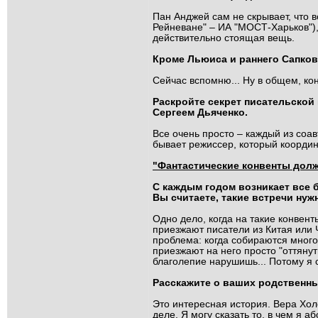
Пан Анджей сам не скрывает, что вс
Рейневане" – ИА "МОСТ-Харьков"), 
действительно стоящая вещь.
Кроме Льюиса и раннего Сапков
Сейчас вспомню... Ну в общем, кон
Раскройте секрет писательской
Сергеем Дьяченко.
Все очень просто – каждый из соа
бывает режиссер, который координ
"Фантастические конвенты дол
С каждым годом возникает все 
Вы считаете, такие встречи ну
Одно дело, когда на такие конвент
приезжают писатели из Китая или 
проблема: когда собираются мног
приезжают на него просто "оттянут
благолепие нарушишь... Потому я 
Расскажите о ваших родственны
Это интересная история. Вера Хол
деле. Я могу сказать то, в чем я 