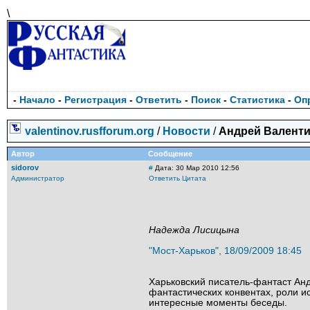
\
-
Начало
-
Регистрация
-
Ответить
-
Поиск
-
Статистика
-
Оп
valentinov.rusfforum.org
/
Новости
/
Андрей Валентин
Автор
Сообщение
sidorov
#
Дата: 30 Мар 2010 12:56
Администратор
Ответить
Цитата
Надежда Лисицына
"Мост-Харьков", 18/09/2009 18:45
Харьковский писатель-фантаст Анд
фантастических конвентах, роли ис
интересные моменты беседы.