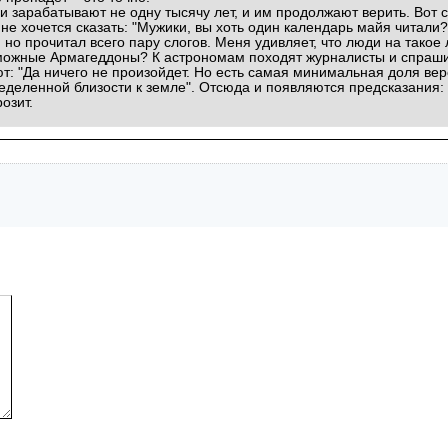
 зарабатывают не одну тысячу лет, и им продолжают верить. Вот с
е хочется сказать: "Мужики, вы хоть один календарь майя читали? 
о прочитал всего пару слогов. Меня удивляет, что люди на такое 
можные Армагеддоны? К астрономам походят журналисты и спрашив
: "Да ничего не произойдет. Но есть самая минимальная доля веро
деленной близости к земле". Отсюда и появляются предсказания: "
озит.