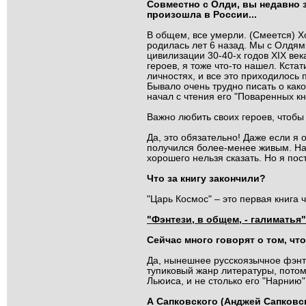
Совместно с Олди, вы недавно 
произошла в России...
В общем, все умерли. (Смеется) Хо
родилась лет 6 назад. Мы с Олдям
цивилизации 30-40-х годов XIX ве
героев, я тоже что-то нашел. Кст
личностях, и все это приходилось 
Бывало очень трудно писать о как
начал с чтения его "Поваренных кни
Важно любить своих героев, чтобы
Да, это обязательно! Даже если я 
получился более-менее живым. Нап
хорошего нельзя сказать. Но я по
Что за книгу закончили?
"Царь Космос" – это первая книга 
"Фэнтези, в общем, - галиматья"
Сейчас много говорят о том, чт
Да, нынешнее русскоязычное фэнтези
тупиковый жанр литературы, потому
Льюиса, и не столько его "Нарнию"
А Сапковского (Анджей Сапковс