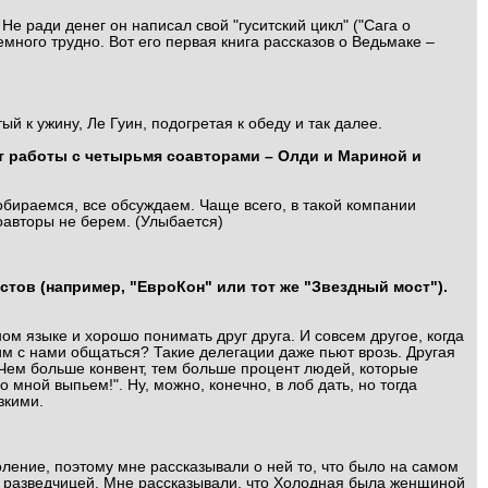
 Не ради денег он написал свой "гуситский цикл" ("Сага о
емного трудно. Вот его первая книга рассказов о Ведьмаке –
й к ужину, Ле Гуин, подогретая к обеду и так далее.
ыт работы с четырьмя соавторами – Олди и Мариной и
обираемся, все обсуждаем. Чаще всего, в такой компании
оавторы не берем. (Улыбается)
тов (например, "ЕвроКон" или тот же "Звездный мост").
ом языке и хорошо понимать друг друга. И совсем другое, когда
им с нами общаться? Такие делегации даже пьют врозь. Другая
Чем больше конвент, тем больше процент людей, которые
 мной выпьем!". Ну, можно, конечно, в лоб дать, но тогда
зкими.
ление, поэтому мне рассказывали о ней то, что было на самом
кой разведчицей. Мне рассказывали, что Холодная была женщиной