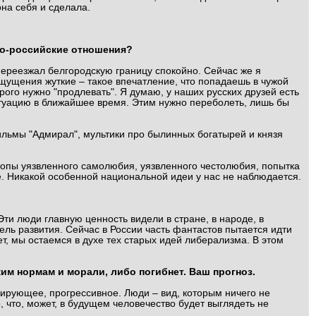
на себя и сделала.
ино-российские отношения?
 переезжал белгородскую границу спокойно. Сейчас же я
щущения жуткие – такое впечатление, что попадаешь в чужой
орого нужно "продлевать". Я думаю, у наших русских друзей есть
ситуацию в ближайшее время. Этим нужно переболеть, лишь бы
льмы "Адмирал", мультики про былинных богатырей и князя
лопы уязвленного самолюбия, уязвленного честолюбия, попытка
же. Никакой особенной национальной идеи у нас не наблюдается.
ти люди главную ценность видели в стране, в народе, в
ль развития. Сейчас в России часть фантастов пытается идти
ет, мы остаемся в духе тех старых идей либерализма. В этом
им нормам и морали, либо погибнет. Ваш прогноз.
жирующее, прогрессивное. Люди – вид, которым ничего не
, что, может, в будущем человечество будет выглядеть не