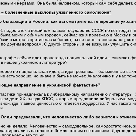
лезными нервами. Она была человеком, который сам себя делает, о
я – болезненные выхлопы уязвленного самолюбия"
сто бывающий в России, как вы смотрите на теперешние укра
01 недостаток в покойном нашем государстве СССР, но вот тогда я
 была моим любимым городом, сейчас же я приезжаю в Москву и о
баки в метро в противогазах бегают, ты не гость, а иностранец, кот
о по другим вопросам. С другой стороны, я не вижу, как улучшить 
атографе сейчас идет пропаганда национальной идеи – снимают фи
 в нашей украинской литературе?
 скорее не национальная идея, а идея реванша – болезненные вых
не есть хорошо, но иначе и быть не может. Аналогично и у нас то
ющее направление в украинской фантастике?
антастика принадлежала к либеральному направлению литературы. Э
о были дети ХХ съезда КПСС, которым предложили либеральную моде
ной, где главной ценностью считается государство. У нас такого н
и.
Олди предсказали, что человечество либо вернется к этическ
 оно ни делало. Человечество – самодовольное, самодостаточное, 
даптировались на планете Земля, что им все нипочем. Другое дело
 пропадет – это точно.