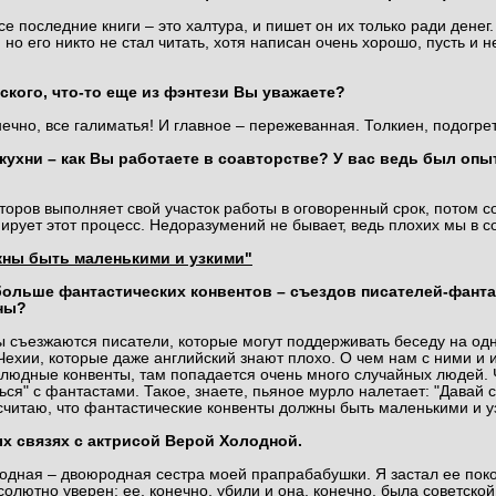
е последние книги – это халтура, и пишет он их только ради денег.
но его никто не стал читать, хотя написан очень хорошо, пусть и н
ского, что-то еще из фэнтези Вы уважаете?
ечно, все галиматья! И главное – пережеванная. Толкиен, подогреты
 кухни – как Вы работаете в соавторстве? У вас ведь был оп
второв выполняет свой участок работы в оговоренный срок, потом с
ирует этот процесс. Недоразумений не бывает, ведь плохих мы в с
жны быть маленькими и узкими"
больше фантастических конвентов – съездов писателей-фантас
жны?
ы съезжаются писатели, которые могут поддерживать беседу на одн
Чехии, которые даже английский знают плохо. О чем нам с ними и 
олюдные конвенты, там попадается очень много случайных людей. 
ься" с фантастами. Такое, знаете, пьяное мурло налетает: "Давай со
считаю, что фантастические конвенты должны быть маленькими и у
х связях с актрисой Верой Холодной.
одная – двоюродная сестра моей прапрабабушки. Я застал ее поко
абсолютно уверен: ее, конечно, убили и она, конечно, была советс