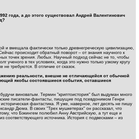
992 года, а до этого существовал Андрей Валентинович
од?
ькой и вмещала фактически только древнегреческую цивилизацию,
Сейчас происходит обратный поворот – от знания научного к
ых точек зрения. Любых. Научный подход сейчас не то, чтобы
г ученого в тех условиях, когда это нужно только узкому кругу
е не требуются. В отличие от сказок.
ажению реальности, внешне не отличающейся от обычной
ывающий якобы состоявшиеся события, оставшиеся
 будучи виноватым. Термин "криптоистория" был выдуман много
вские писатели-фантасты, пишущие под псевдонимом Генри
 историческая фантастика. Я уже, наверное, лет десять не пишу
ксандр Дюма. В своих "Трех мушкетерах" он рассказал, что
тому, что Бэкингем полюбил Анну Австрийскую, а тут еще и
из соответствующего источника. История с подвесками – из