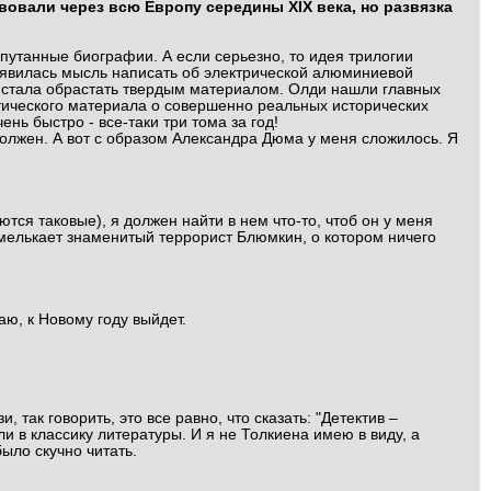
овали через всю Европу середины XIX века, но развязка
запутанные биографии. А если серьезно, то идея трилогии
появилась мысль написать об электрической алюминиевой
ея стала обрастать твердым материалом. Олди нашли главных
актического материала о совершенно реальных исторических
нь быстро - все-таки три тома за год!
должен. А вот с образом Александра Дюма у меня сложилось. Я
тся таковые), я должен найти в нем что-то, чтоб он у меня
 мелькает знаменитый террорист Блюмкин, о котором ничего
аю, к Новому году выйдет.
 так говорить, это все равно, что сказать: "Детектив –
и в классику литературы. И я не Толкиена имею в виду, а
было скучно читать.