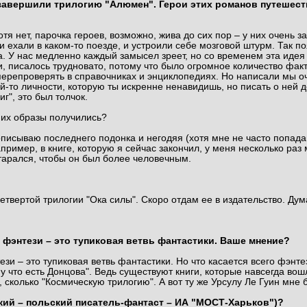
завершили трилогию "Алюмен". Герои этих романов путешеств
тя нет, парочка героев, возможно, жива до сих пор – у них очень 
и ехали в каком-то поезде, и устроили себе мозговой штурм. Так 
ка. У нас медленно каждый замысел зреет, но со временем эта ид
ати, писалось трудновато, потому что было огромное количество ф
перепроверять в справочниках и энциклопедиях. Но написали мы оче
ой-то личности, которую ты искренне ненавидишь, но писать о ней 
г", это был толчок.
 их образы получились?
описываю последнего подонка и негодяя (хотя мне не часто попадаю
ример, в книге, которую я сейчас закончил, у меня несколько раз
старался, чтобы он был более человечным.
четвертой трилогии "Ока силы". Скоро отдам ее в издательство. Дум
о фэнтези – это тупиковая ветвь фантастики. Ваше мнение?
 – это тупиковая ветвь фантастики. Но что касается всего фэнтези,
 что есть Донцова". Ведь существуют книги, которые навсегда вошл
, сколько "Космическую трилогию". А вот ту же Урсулу Ле Гуин мне 
кий – польский писатель-фантаст – ИА "МОСТ-Харьков")?