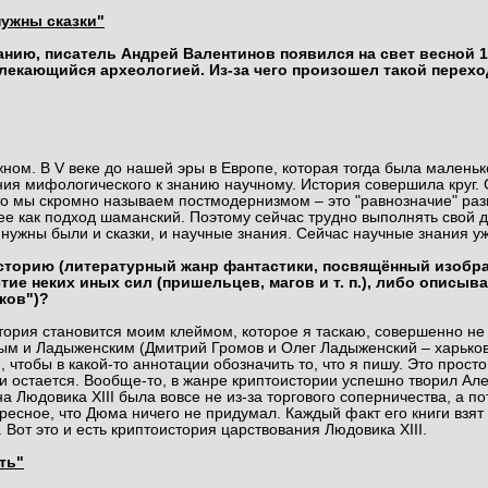
нужны сказки"
нию, писатель Андрей Валентинов появился на свет весной 1
влекающийся археологией. Из-за чего произошел такой перех
ожном. В V веке до нашей эры в Европе, которая тогда была мален
ния мифологического к знанию научному. История совершила круг. 
о мы скромно называем постмодернизмом – это "равнозначие" разн
е как подход шаманский. Поэтому сейчас трудно выполнять свой дол
 нужны были и сказки, и научные знания. Сейчас научные знания уж
сторию (литературный жанр фантастики, посвящённый изобр
тие неких иных сил (пришельцев, магов и т. п.), либо опис
ков")?
тория становится моим клеймом, которое я таскаю, совершенно не
ым и Ладыженским (Дмитрий Громов и Олег Ладыженский – харько
чтобы в какой-то аннотации обозначить то, что я пишу. Это просто
 и остается. Вообще-то, в жанре криптоистории успешно творил Але
 Людовика XIII была вовсе не из-за торгового соперничества, а по
ресное, что Дюма ничего не придумал. Каждый факт его книги взят 
от это и есть криптоистория царствования Людовика XIII.
ть"