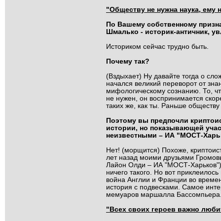
"Обществу не нужна наука, ему 
По Вашему собственному призна
Шмалько - историк-античник, у
Историком сейчас трудно быть.
Почему так?
(Вздыхает) Ну давайте тогда о сл
начался великий переворот от зна
мифологическому сознанию. То, чт
не нужен, он воспринимается скоре
таких же, как ты. Раньше обществу
Поэтому вы предпочли криптои
истории, но показывающей учас
неизвестными – ИА "МОСТ-Харь
Нет! (морщится) Похоже, криптоис
лет назад моими друзьями Громов
Лайон Олди – ИА "МОСТ-Харьков"), 
ничего такого. Но вот приклеилось
война Англии и Франции во времена
история с подвесками. Самое инте
мемуаров маршалла Бассомпьера. В
"Всех своих героев важно люби