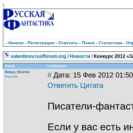
\
-
Начало
-
Регистрация
-
Ответить
-
Поиск
-
Статистика
-
Оп
valentinov.rusfforum.org
/
Новости
/
Конкурс 2012 «З
Автор
Сообщение
Belaya_Skrizhal
#
Дата: 15 Фев 2012 01:50
Участник
Ответить
Цитата
Писатели-фантас
Если у вас есть 