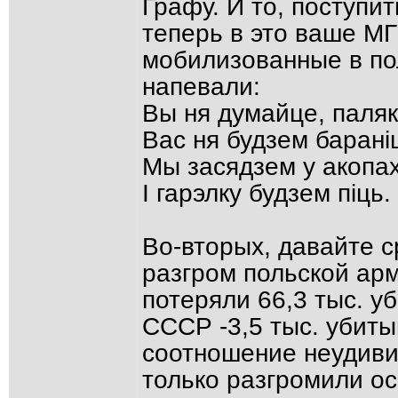
Графу. И то, поступи
теперь в это ваше МГ
мобилизованные в по
напевали:
Вы ня думайце, паляк
Вас ня будзем баранi
Мы засядзем у акопа
I гарэлку будзем пiць.
Во-вторых, давайте 
разгром польской ар
потеряли 66,3 тыс. у
СССР -3,5 тыс. убиты
соотношение неудиви
только разгромили о