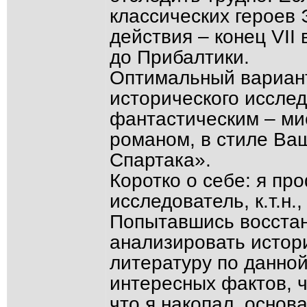
классических героев 
действия – конец VII 
до Прибалтики.
Оптимальный вариант 
исторического исслед
фантастическим – мис
романом, в стиле Ва
Спартака».
Коротко о себе: я пр
исследователь, к.т.н.
Попытавшись восстан
анализировать истор
литературу по данной
интересных фактов, чт
что я накопал, основ