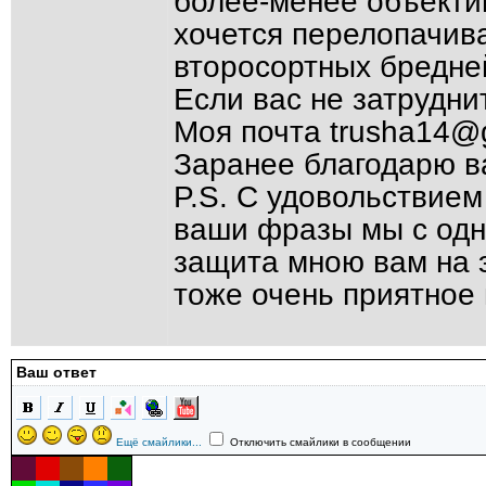
более-менее объекти
хочется перелопачива
второсортных бредней
Если вас не затруднит
Моя почта trusha14@
Заранее благодарю в
P.S. С удовольствие
ваши фразы мы с одн
защита мною вам на 
тоже очень приятное
Ваш ответ
Ещё смайлики...
Отключить смайлики в сообщении