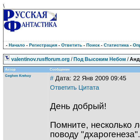
\
-
Начало
-
Регистрация
-
Ответить
-
Поиск
-
Статистика
-
Оп
valentinov.rusfforum.org
/
Под Высоким Небом
/
Анд
Автор
Сообщение
Geghen Krehoy
#
Дата: 22 Янв 2009 09:45
Ответить
Цитата
День добрый!
Помните, несколько 
поводу "дхарогенеза"