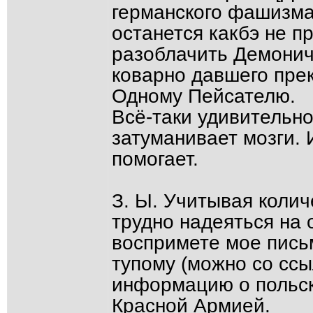
германского фашизма.
останется какбэ не п
разоблачить Демонич
коварно давшего пре
Одному Пейсателю.
Всё-таки удивительно
затуманивает мозги. 
помогает.
З. Ы. Учитывая колич
трудно надеяться на 
воспримете мое пись
тупому (можно со ссы
информацию о польск
Красной Армией.