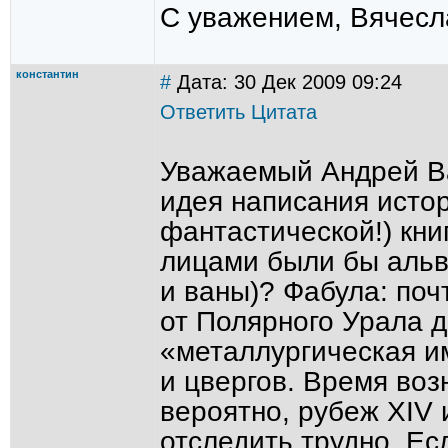
С уважением, Вячесл
константин
#
Дата: 30 Дек 2009 09:24
Ответить
Цитата
Уважаемый Андрей Ва
идея написания исто
фантастической!) кн
лицами были бы альв
и ваны)? Фабула: поч
от Полярного Урала 
«металлургическая и
и цвергов. Время воз
вероятно, рубеж XIV и
отследить трудно. Ес